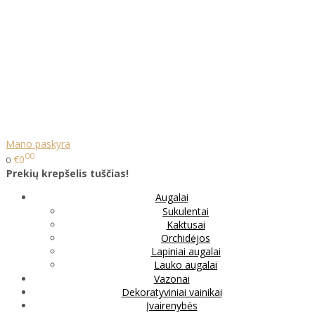
Mano paskyra
00
€0
0
Prekių krepšelis tuščias!
Augalai
Sukulentai
Kaktusai
Orchidėjos
Lapiniai augalai
Lauko augalai
Vazonai
Dekoratyviniai vainikai
Įvairenybės