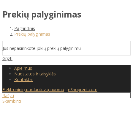
Prekių palyginimas
Pagrindinis
Prekių palyginimas
Jūs nepasirinkote jokių prekių palyginimui.
Grįžti
Apie mus
Nuostatos ir taisyklės
Kontaktai
Elektroninių parduotuvių nuoma
-
eShoprent.com
Rašyti
Skambinti