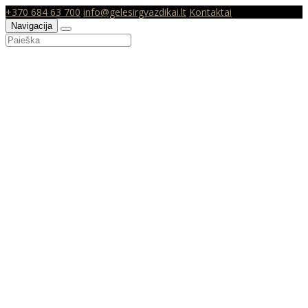
+370 684 63 700
info@gelesirgvazdikai.lt
Kontaktai
Navigacija