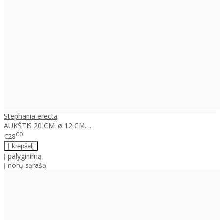
Stephania erecta
AUKŠTIS 20 CM. ø 12 CM. ..
00
€28
Į palyginimą
Į norų sąrašą