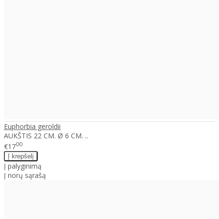
Euphorbia geroldii
AUKŠTIS 22 CM. Ø 6 CM. ..
00
€17
Į palyginimą
Į norų sąrašą