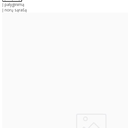
Į palyginimą
Į norų sąrašą