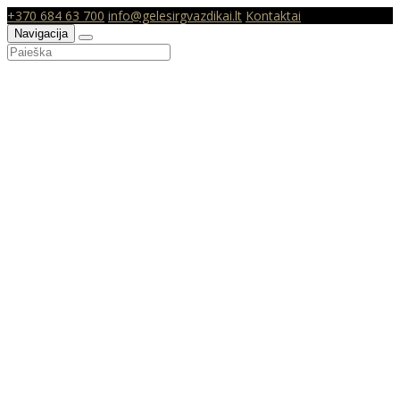
+370 684 63 700
info@gelesirgvazdikai.lt
Kontaktai
Navigacija