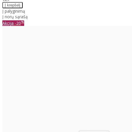
Į palyginimą
Į norų sąrašą
%
Akcija
-20