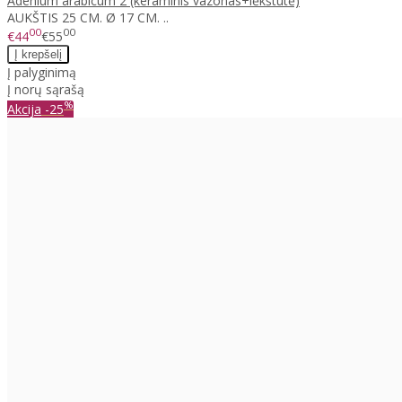
Adenium arabicum 2 (keraminis vazonas+lėkštutė)
AUKŠTIS 25 CM. Ø 17 CM. ..
00
00
€44
€55
Į palyginimą
Į norų sąrašą
%
Akcija
-25