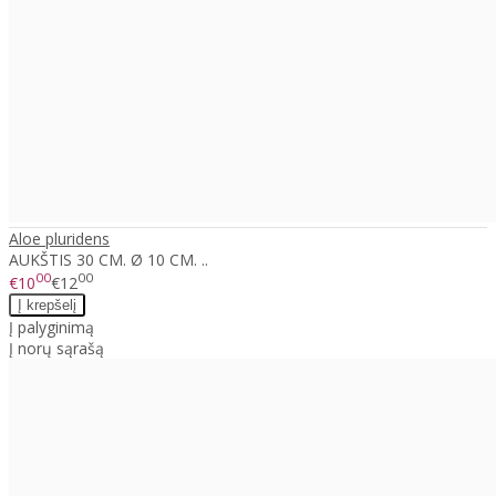
Aloe pluridens
AUKŠTIS 30 CM. Ø 10 CM. ..
00
00
€10
€12
Į palyginimą
Į norų sąrašą