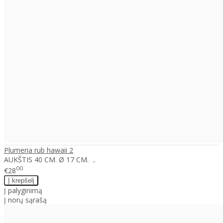
Plumeria rub hawaii 2
AUKŠTIS 40 CM. Ø 17 CM. ..
00
€28
Į palyginimą
Į norų sąrašą