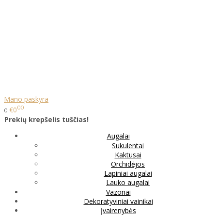
Mano paskyra
00
€0
0
Prekių krepšelis tuščias!
Augalai
Sukulentai
Kaktusai
Orchidėjos
Lapiniai augalai
Lauko augalai
Vazonai
Dekoratyviniai vainikai
Įvairenybės