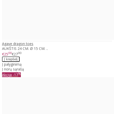
Agave dragon toes
AUKŠTIS 24 CM. Ø 15 CM. ..
00
00
€25
€27
Į palyginimą
Į norų sąrašą
%
Akcija
-17