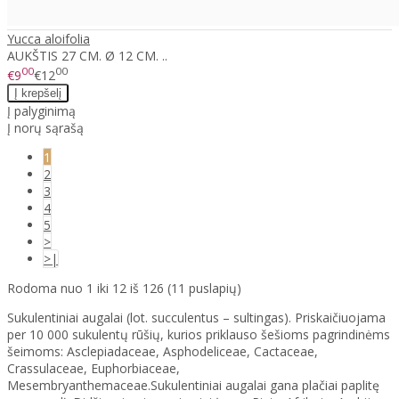
Yucca aloifolia
AUKŠTIS 27 CM. Ø 12 CM. ..
00
00
€9
€12
Į palyginimą
Į norų sąrašą
1
2
3
4
5
>
>|
Rodoma nuo 1 iki 12 iš 126 (11 puslapių)
Sukulentiniai augalai (lot. succulentus – sultingas). Priskaičiuojama
per 10 000 sukulentų rūšių, kurios priklauso šešioms pagrindinėms
šeimoms: Asclepiadaceae, Asphodeliceae, Cactaceae,
Crassulaceae, Euphorbiaceae,
Mesembryanthemaceae.Sukulentiniai augalai gana plačiai paplitę