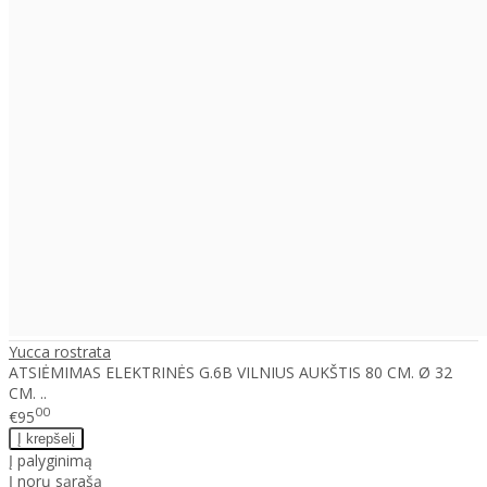
Yucca rostrata
ATSIĖMIMAS ELEKTRINĖS G.6B VILNIUS AUKŠTIS 80 CM. Ø 32
CM. ..
00
€95
Į palyginimą
Į norų sąrašą