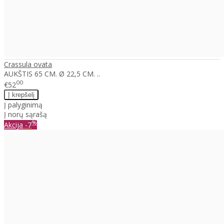
Crassula ovata
AUKŠTIS 65 CM. Ø 22,5 CM. ..
00
€52
Į palyginimą
Į norų sąrašą
%
Akcija
-7