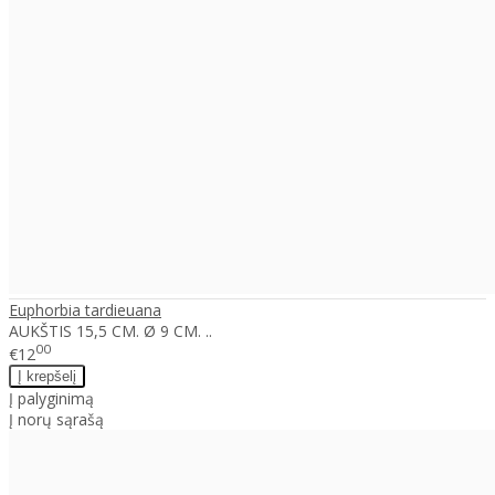
Euphorbia tardieuana
AUKŠTIS 15,5 CM. Ø 9 CM. ..
00
€12
Į palyginimą
Į norų sąrašą