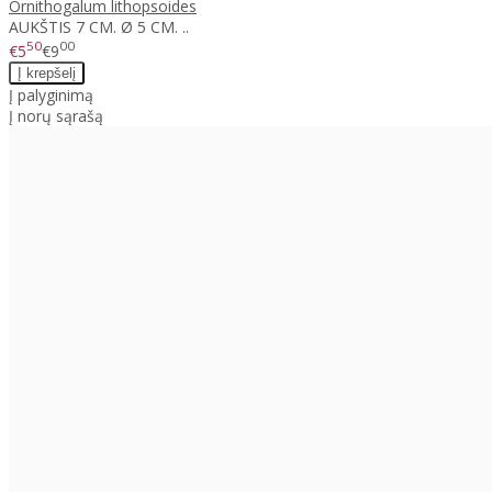
Ornithogalum lithopsoides
AUKŠTIS 7 CM. Ø 5 CM. ..
50
00
€5
€9
Į palyginimą
Į norų sąrašą