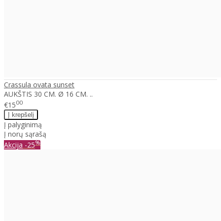
Crassula ovata sunset
AUKŠTIS 30 CM. Ø 16 CM. ..
00
€15
Į palyginimą
Į norų sąrašą
%
Akcija
-25