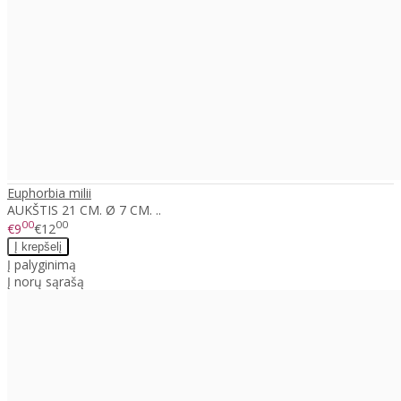
Euphorbia milii
AUKŠTIS 21 CM. Ø 7 CM. ..
00
00
€9
€12
Į palyginimą
Į norų sąrašą