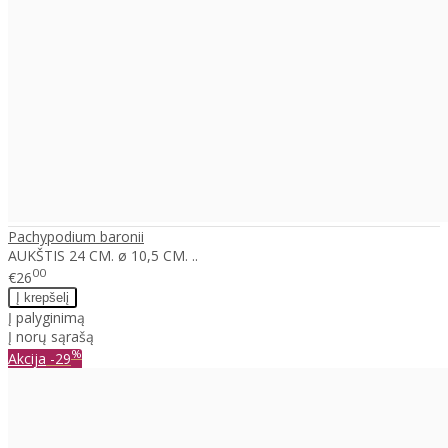
Pachypodium baronii
AUKŠTIS 24 CM. ø 10,5 CM. ..
00
€26
Į palyginimą
Į norų sąrašą
%
Akcija
-29