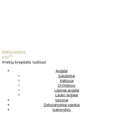
Mano paskyra
00
€0
0
Prekių krepšelis tuščias!
Augalai
Sukulentai
Kaktusai
Orchidėjos
Lapiniai augalai
Lauko augalai
Vazonai
Dekoratyviniai vainikai
Įvairenybės