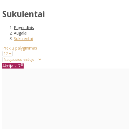
Sukulentai
Pagrindinis
Augalai
Sukulentai
Prekių palyginimas
(0)
%
Akcija
-17