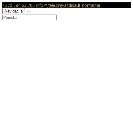
+370 684 63 700
info@gelesirgvazdikai.lt
Kontaktai
Navigacija