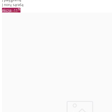
Į norų sąrašą
%
Akcija
-11