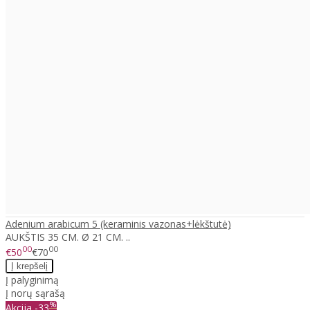
Adenium arabicum 5 (keraminis vazonas+lėkštutė)
AUKŠTIS 35 CM. Ø 21 CM. ..
00
00
€50
€70
Į palyginimą
Į norų sąrašą
%
Akcija
-33