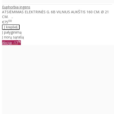
Euphorbia ingens
ATSIĖMIMAS ELEKTRINĖS G. 6B VILNIUS AUKŠTIS 160 CM. Ø 21
CM. ..
00
€75
Į palyginimą
Į norų sąrašą
%
Akcija
-17