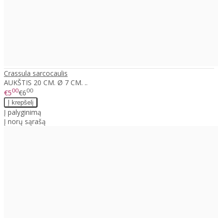
Crassula sarcocaulis
AUKŠTIS 20 CM. Ø 7 CM. ..
00
00
€5
€6
Į palyginimą
Į norų sąrašą