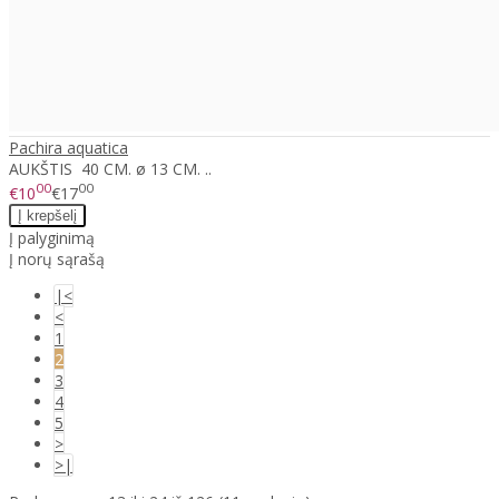
Pachira aquatica
AUKŠTIS 40 CM. ø 13 CM. ..
00
00
€10
€17
Į palyginimą
Į norų sąrašą
|<
<
1
2
3
4
5
>
>|