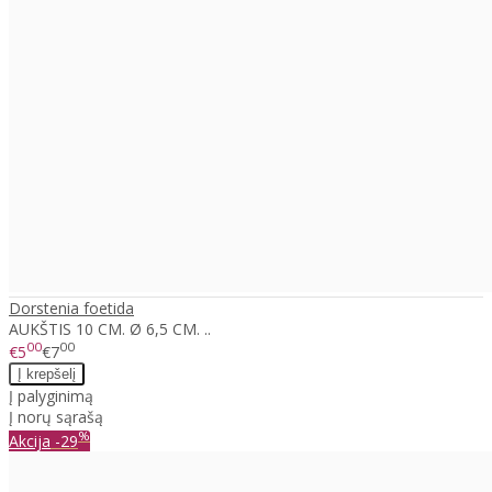
Dorstenia foetida
AUKŠTIS 10 CM. Ø 6,5 CM. ..
00
00
€5
€7
Į palyginimą
Į norų sąrašą
%
Akcija
-29