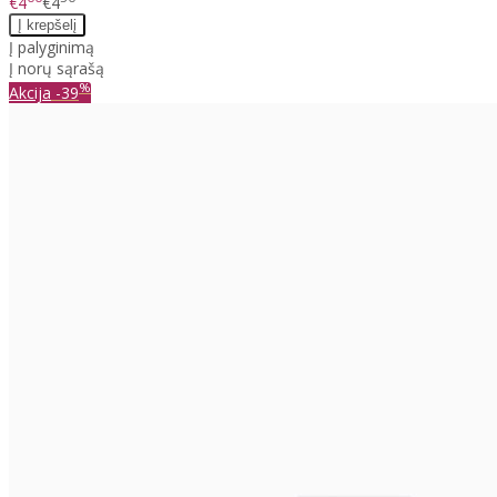
€4
€4
Į palyginimą
Į norų sąrašą
%
Akcija
-39