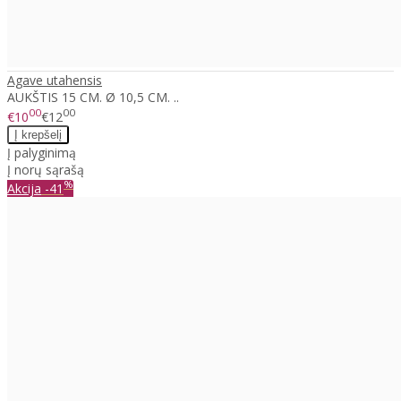
Agave utahensis
AUKŠTIS 15 CM. Ø 10,5 CM. ..
00
00
€10
€12
Į palyginimą
Į norų sąrašą
%
Akcija
-41