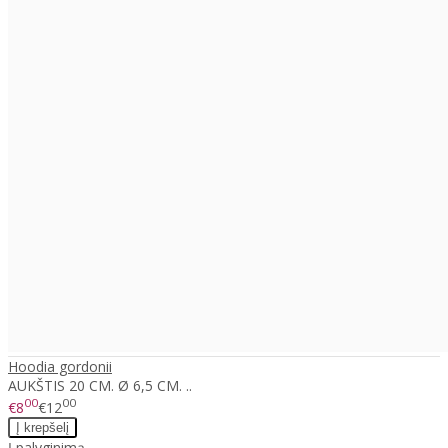
Hoodia gordonii
AUKŠTIS 20 CM. Ø 6,5 CM. ..
00
00
€8
€12
Į palyginimą